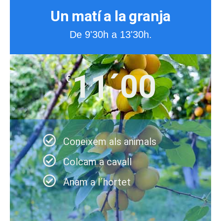
Un matí a la granja
De 9'30h a 13'30h.
11´00
€
Coneixem als animals
Colcam a cavall
Anam a l´hortet