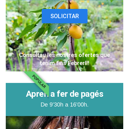
SOLICITAR
Consultau les nostres ofertes que
tenim fins Febrer!!!
POPULAR
Apren a fer de pagés
De 9'30h a 16'00h.