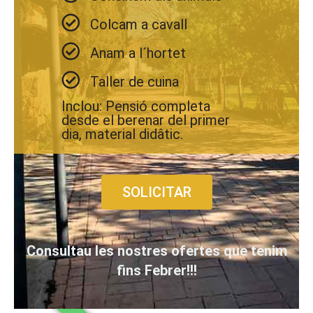
Colcam a cavall
Anam a l´hortet
Taller de cuina
Inclou: Pensió completa
desde el berenar del primer
dia, material didâtic.
SOLICITAR
Consultau les nostres ofertes que tenim
fins Febrer!!!