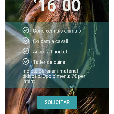
16´00
€
Coneixem als animals
Colcam a cavall
Anam a l´hortet
Taller de cuina
Inclou: Berenar i material
didàctic. Opció menú: 7€ per
infant
SOLICITAR