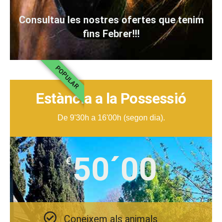
Consultau les nostres ofertes que tenim
fins Febrer!!!
POPULAR
Estància a la Possessió
De 9'30h a 16'00h (segon dia).
50´00
€
Coneixem als animals