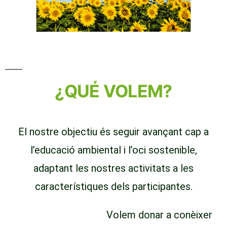
"Mil màquines
"Mil màquines
"Mil màquines
mai faran una
mai faran una
mai faran una
flor"
flor"
flor"
¿QUÉ VOLEM?
El nostre objectiu és seguir avançant cap a
l’educació ambiental i l’oci sostenible,
adaptant les nostres activitats a les
característiques dels participantes.
Vine a visitar-nos.
Volem donar a conèixer